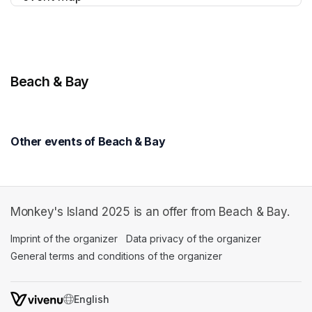
(opens in a new tab)
Beach & Bay
Other events of Beach & Bay
Monkey's Island 2025 is an offer from Beach & Bay.
Imprint of the organizer
(opens in a new tab)
Data privacy of the organizer
(opens in 
General terms and conditions of the organizer
(opens in a new ta
SWITCH LANGUAGE